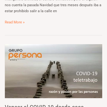
nos cuenta la pasada Navidad que tres meses después iba a
estar prohibido salir a la calle en
Read More »
Vencer
al
COVID-
19
desde
casa