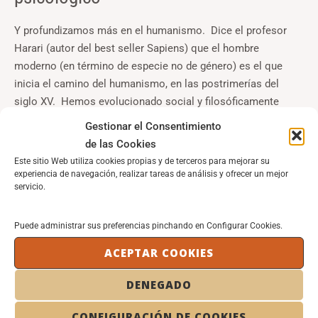
Y profundizamos más en el humanismo. Dice el profesor
Harari (autor del best seller Sapiens) que el hombre
moderno (en término de especie no de género) es el que
inicia el camino del humanismo, en las postrimerías del
siglo XV. Hemos evolucionado social y filosóficamente
desde aquellos tiempos. La consideración de que todo
Gestionar el Consentimiento
avance está
de las Cookies
Este sitio Web utiliza cookies propias y de terceros para mejorar su
Read More »
experiencia de navegación, realizar tareas de análisis y ofrecer un mejor
servicio.
Puede administrar sus preferencias pinchando en Configurar Cookies.
1
2
…
5
Next
→
ACEPTAR COOKIES
Search
DENEGADO
CONFIGURACIÓN DE COOKIES