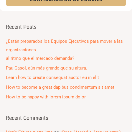
S
e
a
Recent Posts
r
c
¿Están preparados los Equipos Ejecutivos para mover a las
h
organizaciones
f
al ritmo que el mercado demanda?
o
Pau Gasol, aún más grande que su altura.
r
Learn how to create consequat auctor eu in elit
:
How to become a great dapibus condimentum sit amet
How to be happy with lorem ipsum dolor
Recent Comments