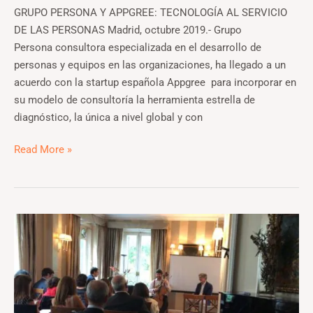
GRUPO PERSONA Y APPGREE: TECNOLOGÍA AL SERVICIO
DE LAS PERSONAS Madrid, octubre 2019.- Grupo
Persona consultora especializada en el desarrollo de
personas y equipos en las organizaciones, ha llegado a un
acuerdo con la startup española Appgree para incorporar en
su modelo de consultoría la herramienta estrella de
diagnóstico, la única a nivel global y con
Read More »
Protected:
Liderazgo
resonante,
música
y
emociones.