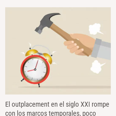
El
outplacement
en
el
siglo
XXI
rompe
con
los
marcos
temporales,
poco
compatibles
con
una
El outplacement en el siglo XXI rompe
realidad
con los marcos temporales, poco
en