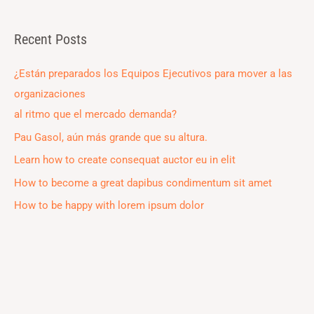
e
a
Recent Posts
r
c
¿Están preparados los Equipos Ejecutivos para mover a las
h
organizaciones
f
al ritmo que el mercado demanda?
o
Pau Gasol, aún más grande que su altura.
r
Learn how to create consequat auctor eu in elit
:
How to become a great dapibus condimentum sit amet
How to be happy with lorem ipsum dolor