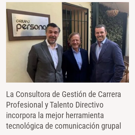
La
Consultora
de
Gestión
de
Carrera
Profesional
y
Talento
Directivo
incorpora
la
La Consultora de Gestión de Carrera
mejor
Profesional y Talento Directivo
herramienta
tecnológica
incorpora la mejor herramienta
de
tecnológica de comunicación grupal
comunicación
grupal