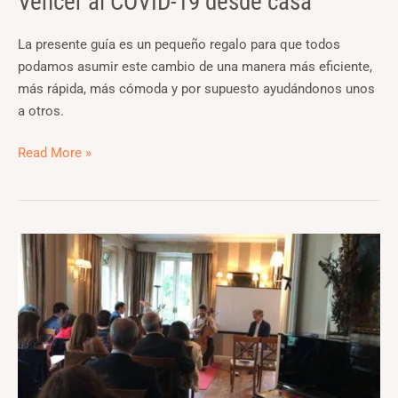
Vencer al COVID-19 desde casa
La presente guía es un pequeño regalo para que todos
podamos asumir este cambio de una manera más eficiente,
más rápida, más cómoda y por supuesto ayudándonos unos
a otros.
Read More »
Liderazgo
resonante,
resumen
de
la
presentación.