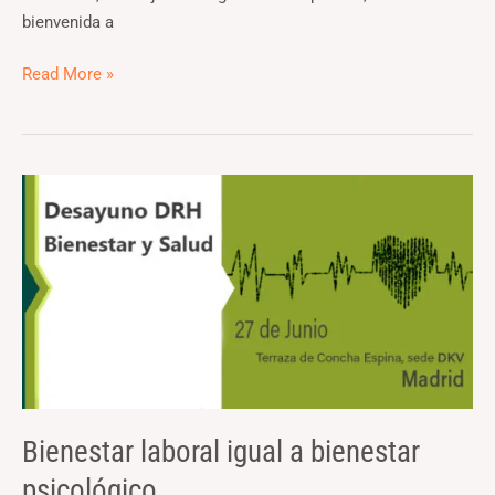
bienvenida a
Read More »
Bienestar
laboral
igual
a
bienestar
psicológico
Bienestar laboral igual a bienestar
psicológico