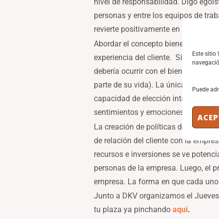
nivel de responsabilidad. Digo egoíst
personas y entre los equipos de trab
revierte positivamente en la cuenta 
Abordar el concepto bienestar labor
Este sitio
experiencia del cliente. Si persegu
navegación
debería ocurrir con el bienestar la
parte de su vida). La única diferenc
Puede adm
capacidad de elección intacta, mient
sentimientos y emociones de diferen
ACEP
La creación de políticas de atracció
de relación del cliente con la empres
recursos e inversiones se ve potenci
personas de la empresa. Luego, el pr
empresa. La forma en que cada uno 
Junto a DKV organizamos el Jueves
tu plaza ya pinchando
aqui
.