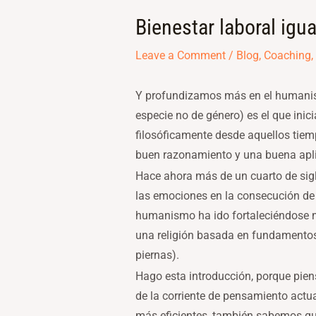
Bienestar laboral igu
Leave a Comment
/
Blog
,
Coaching
,
Y profundizamos más en el humanismo
especie no de género) es el que ini
filosóficamente desde aquellos tie
buen razonamiento y una buena apli
Hace ahora más de un cuarto de sigl
las emociones en la consecución de
humanismo ha ido fortaleciéndose me
una religión basada en fundamentos 
piernas).
Hago esta introducción, porque piens
de la corriente de pensamiento actu
más eficientes, también sabemos qu