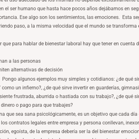
o” en el ser humano que hasta hace pocos años dejábamos en se
rtancia. Ese algo son los sentimientos, las emociones. Esta se
briendo paso, a la misma velocidad que el mundo se transforma
r que para hablar de bienestar laboral hay que tener en cuenta 
nan a las personas
iten alternativas de decisión
. Pongo algunos ejemplos muy simples y cotidianos: ¿de qué sirve 
” como un infierno?, ¿de qué sirve invertir en guarderías, gimnas
siente frustrada, aburrida o hastiada con su trabajo?, ¿de qué sir
r dinero o pago para que trabajes?
na que sea sana psicológicamente, es un objetivo que cada día 
los contratos legales entre empresa y persona conllevan, inex
ción, egoísta, de la empresa debería ser la del bienestar emocio