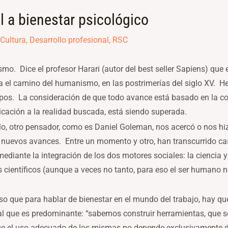
al a bienestar psicológico
Cultura
,
Desarrollo profesional
,
RSC
. Dice el profesor Harari (autor del best seller Sapiens) que
cia el camino del humanismo, en las postrimerías del siglo XV. 
mpos. La consideración de que todo avance está basado en la co
cación a la realidad buscada, está siendo superada.
o, otro pensador, como es Daniel Goleman, nos acercó o nos hi
 nuevos avances. Entre un momento y otro, han transcurrido cas
diante la integración de los dos motores sociales: la ciencia y
científicos (aunque a veces no tanto, para eso el ser humano 
o que para hablar de bienestar en el mundo del trabajo, hay que 
al que es predominante: “sabemos construir herramientas, que 
e el uso adecuado de los mismas no depende exclusivamente d