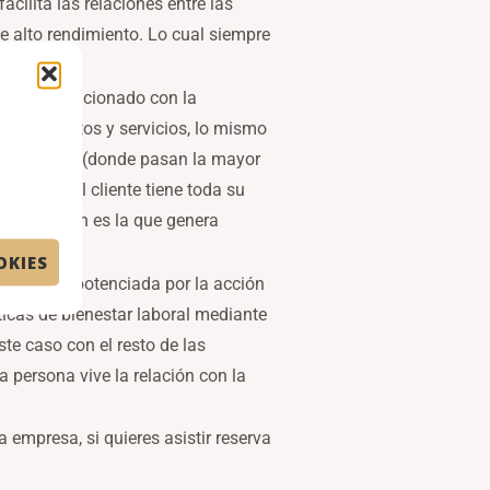
cilita las relaciones entre las
de alto rendimiento. Lo cual siempre
amente relacionado con la
ros productos y servicios, lo mismo
n la empresa (donde pasan la mayor
persona, el cliente tiene toda su
a limitación es la que genera
OKIES
ción se ve potenciada por la acción
íticas de bienestar laboral mediante
te caso con el resto de las
a persona vive la relación con la
a empresa, si quieres asistir reserva