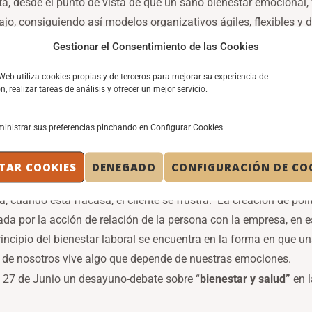
a, desde el punto de vista de que un sano bienestar emocional, fa
ajo, consiguiendo así modelos organizativos ágiles, flexibles y 
de resultados
Gestionar el Consentimiento de las Cookies
al es como abordar el concepto experiencia del empleado, íntim
 Web utiliza cookies propias y de terceros para mejorar su experiencia de
imos con ahínco que nuestros clientes vivan positivamente nuest
, realizar tareas de análisis y ofrecer un mejor servicio.
boral, que nuestras personas vivan positivamente su relación co
ia entre ambos conceptos es la posición de decisión que toma la 
inistrar sus preferencias pinchando en Configurar Cookies.
ras que el empleado no, existe una estructura que le limita y est
te índole.
TAR COOKIES
DENEGADO
CONFIGURACIÓN DE CO
n y fidelización de clientes mediante el marketing y la comunica
a, cuando esta fracasa, el cliente se frustra. La creación de pol
ada por la acción de relación de la persona con la empresa, en es
incipio del bienestar laboral se encuentra en la forma en que un
de nosotros vive algo que depende de nuestras emociones.
 27 de Junio un desayuno-debate sobre “
bienestar y salud”
en l