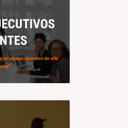
JECUTIVOS
JECUTIVOS
ENTES
ENTES
uipos para conseguir mejores
ados
 un equipo ejecutivo de alto
ento?
 más
 BIENESTAR