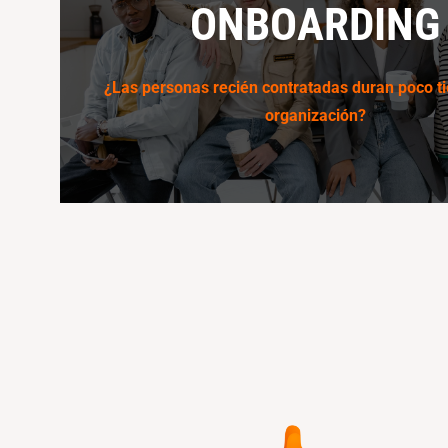
ONBOARDING
Analizamos el impacto directo de la atracción de t
negocio, descubriendo nuevas formas de despertar 
las nuevas generaciones
¿Las personas recién contratadas duran poco t
organización?
Conoce más