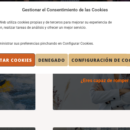
Gestionar el Consentimiento de las Cookies
 Web utiliza cookies propias y de terceros para mejorar su experiencia de
, realizar tareas de análisis y ofrecer un mejor servicio.
RD
LIDERAZGO
inistrar sus preferencias pinchando en Configurar Cookies.
frontar los
LIDERAZGO
RD
TAR COOKIES
DENEGADO
CONFIGURACIÓN DE CO
Te invitamos a conocer las reflex
s en el día a
ejecut
¿Eres capaz de romper e
Conoce