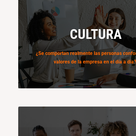
CULTURA
CULTURA
Te damos nuevas perspectivas para utilizar el re
como herramienta potenciadora para vivir los
¿Se comportan realmente las personas confo
valores de la empresa en el día a día
Conoce más
ONBOARDING