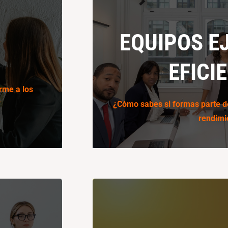
EQUIPOS E
EQUIPOS E
EFICI
conocimiento
EFICI
 valores
Medimos lo intangible de los eq
rme a los
result
?
¿Cómo sabes si formas parte de
rendimi
Conoce
CULTURA DE