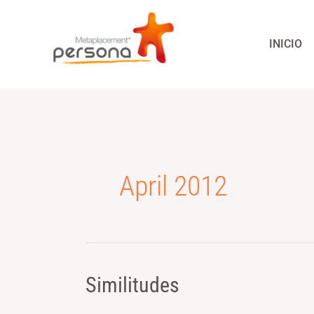
Skip
to
INICIO
content
April 2012
Similitudes
Similitudes