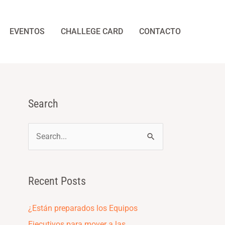
EVENTOS
CHALLEGE CARD
CONTACTO
Search
S
e
a
Recent Posts
r
c
¿Están preparados los Equipos
h
Ejecutivos para mover a las