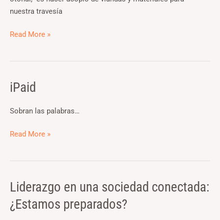
nuestra travesía
Read More »
iPaid
iPaid
Sobran las palabras…
Read More »
Liderazgo en una sociedad conectada:
Liderazgo
en
¿Estamos preparados?
una