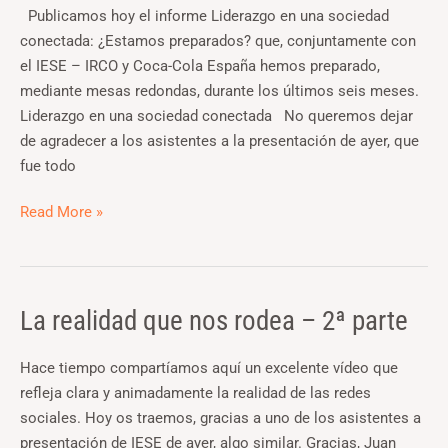
sociedad
Publicamos hoy el informe Liderazgo en una sociedad
conectada:
conectada: ¿Estamos preparados? que, conjuntamente con
¿Estamos
el IESE – IRCO y Coca-Cola España hemos preparado,
preparados?
mediante mesas redondas, durante los últimos seis meses.
Liderazgo en una sociedad conectada No queremos dejar
de agradecer a los asistentes a la presentación de ayer, que
fue todo
Read More »
La realidad que nos rodea – 2ª parte
La
realidad
que
Hace tiempo compartíamos aquí un excelente vídeo que
nos
refleja clara y animadamente la realidad de las redes
rodea
sociales. Hoy os traemos, gracias a uno de los asistentes a
–
presentación de IESE de ayer, algo similar. Gracias, Juan