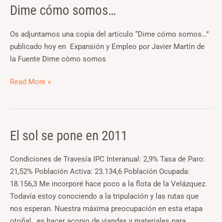
Dime cómo somos…
Dime
cómo
somos…
Os adjuntamos una copia del artículo “Dime cómo somos…”
publicado hoy en Expansión y Empleo por Javier Martín de
la Fuente Dime cómo somos
Read More »
El sol se pone en 2011
El
sol
se
Condiciones de Travesía IPC Interanual: 2,9% Tasa de Paro:
pone
21,52% Población Activa: 23.134,6 Población Ocupada:
en
18.156,3 Me incorporé hace poco a la flota de la Velázquez.
2011
Todavía estoy conociendo a la tripulación y las rutas que
nos esperan. Nuestra máxima preocupación en esta etapa
otoñal, es hacer acopio de viandas y materiales para