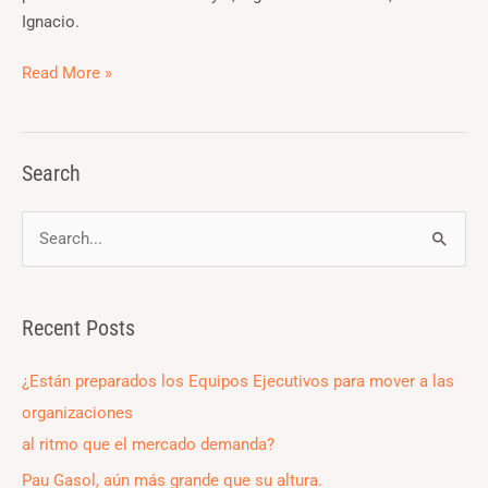
2ª
Ignacio.
parte
Read More »
Search
S
e
a
Recent Posts
r
c
¿Están preparados los Equipos Ejecutivos para mover a las
h
organizaciones
f
al ritmo que el mercado demanda?
o
Pau Gasol, aún más grande que su altura.