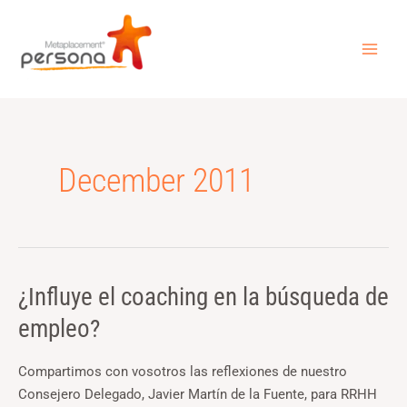
Skip
MAI
to
ME
content
December 2011
¿Influye el coaching en la búsqueda de
¿Influye
el
empleo?
coaching
en
Compartimos con vosotros las reflexiones de nuestro
la
Consejero Delegado, Javier Martín de la Fuente, para RRHH
búsqueda