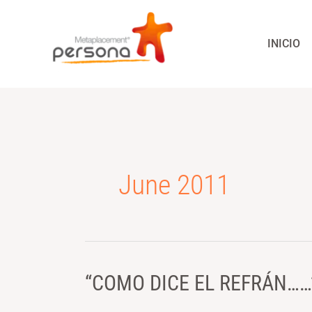
Skip
to
INICIO
content
June 2011
“COMO DICE EL REFRÁN……
“COMO
DICE