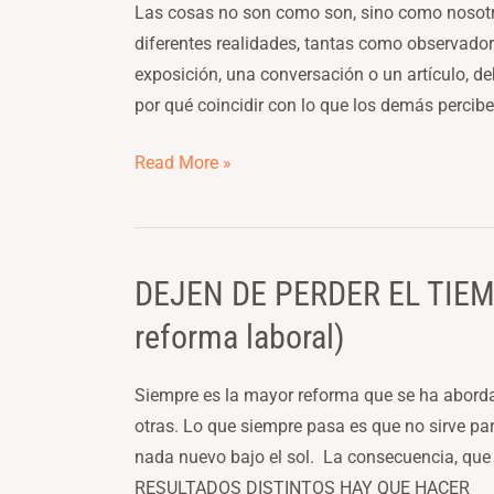
EL
Las cosas no son como son, sino como nosotros
REFRÁN……”
diferentes realidades, tantas como observador
exposición, una conversación o un artículo, 
por qué coincidir con lo que los demás percibe
Read More »
DEJEN DE PERDER EL TIEMP
DEJEN
DE
reforma laboral)
PERDER
EL
Siempre es la mayor reforma que se ha abord
TIEMPO
otras. Lo que siempre pasa es que no sirve 
(pantomima
nada nuevo bajo el sol. La consecuencia, qu
nacional,
RESULTADOS DISTINTOS HAY QUE HACER