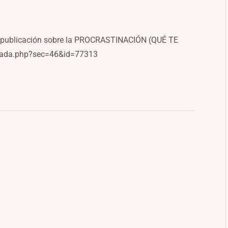
ma publicación sobre la PROCRASTINACIÓN (QUÉ TE
liada.php?sec=46&id=77313