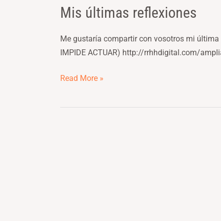
Mis últimas reflexiones
Mis
últimas
reflexiones
Me gustaría compartir con vosotros mi últi
IMPIDE ACTUAR) http://rrhhdigital.com/amp
Read More »