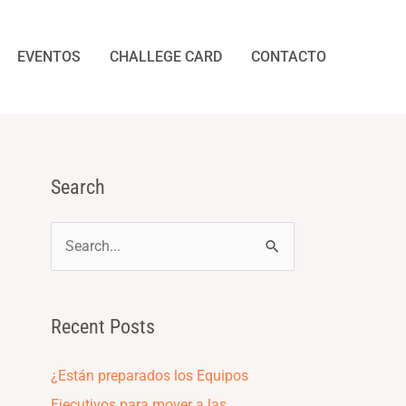
EVENTOS
CHALLEGE CARD
CONTACTO
Search
S
e
a
Recent Posts
r
c
¿Están preparados los Equipos
h
Ejecutivos para mover a las