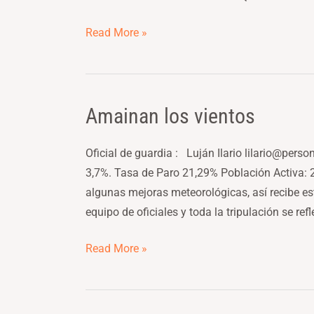
otra
reforma
Read More »
laboral)
Amainan los vientos
Amainan
los
vientos
Oficial de guardia : Luján Ilario lilario@pers
3,7%. Tasa de Paro 21,29% Población Activa: 
algunas mejoras meteorológicas, así recibe es
equipo de oficiales y toda la tripulación se refl
Read More »