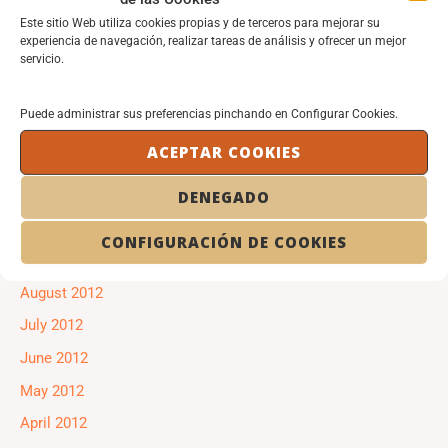
Este sitio Web utiliza cookies propias y de terceros para mejorar su
April 2013
experiencia de navegación, realizar tareas de análisis y ofrecer un mejor
servicio.
March 2013
February 2013
Puede administrar sus preferencias pinchando en Configurar Cookies.
January 2013
ACEPTAR COOKIES
December 2012
November 2012
DENEGADO
October 2012
CONFIGURACIÓN DE COOKIES
September 2012
August 2012
July 2012
June 2012
May 2012
April 2012