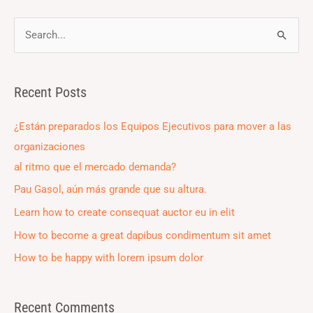
S
e
a
Recent Posts
r
c
¿Están preparados los Equipos Ejecutivos para mover a las
h
organizaciones
f
al ritmo que el mercado demanda?
o
Pau Gasol, aún más grande que su altura.
r
Learn how to create consequat auctor eu in elit
:
How to become a great dapibus condimentum sit amet
How to be happy with lorem ipsum dolor
Recent Comments