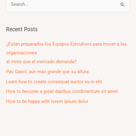
S
e
a
Recent Posts
r
c
¿Están preparados los Equipos Ejecutivos para mover a las
h
organizaciones
f
al ritmo que el mercado demanda?
o
Pau Gasol, aún más grande que su altura.
r
Learn how to create consequat auctor eu in elit
:
How to become a great dapibus condimentum sit amet
How to be happy with lorem ipsum dolor