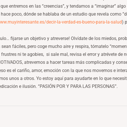
e que entremos en las “creencias”, y tendamos a “imaginar” algo
í hace poco, dónde se hablaba de un estudio que revela como “de
www.muyinteresante.es/decir-la-verdad-es-bueno-para-la-salud
) 
ímulo… fijarse un objetivo y atreverse! Olvídate de los miedos, p
 sean fáciles, pero coge mucho aire y respira, tómatelo “momento
rustres ni te agobies, si sale mal, revisa el error y atrévete de
IVADOS, atrevernos a hacer tareas más complicadas y consegu
beso es el cariño, amor, emoción con la que nos movemos e inter
s unos a otros. Yo estoy aquí para ayudarte en lo que necesite
dedicación e ilusión. “PASIÓN POR Y PARA LAS PERSONAS”.