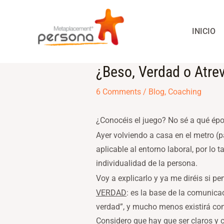
Skip
to
INICIO
content
¿Beso, Verdad o Atre
Post
navigation
6 Comments
/
Blog
,
Coaching
¿Conocéis el juego? No sé a qué épo
Ayer volviendo a casa en el metro (p
aplicable al entorno laboral, por lo
individualidad de la persona.
Voy a explicarlo y ya me diréis si p
VERDAD
: es la base de la comunica
verdad”, y mucho menos existirá con
Considero que hay que ser claros y 