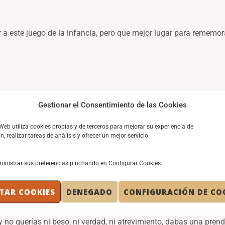
 a este juego de la infancia, pero que mejor lugar para rememora
Gestionar el Consentimiento de las Cookies
in querer, hablé de este juego… y has encontrado una fórmula s
e!
 Web utiliza cookies propias y de terceros para mejorar su experiencia de
, realizar tareas de análisis y ofrecer un mejor servicio.
inistrar sus preferencias pinchando en Configurar Cookies.
TAR COOKIES
DENEGADO
CONFIGURACIÓN DE CO
estímulo, motivación, emoción… me asombra ver cúantas palabr
no querías ni beso, ni verdad, ni atrevimiento, dabas una prend