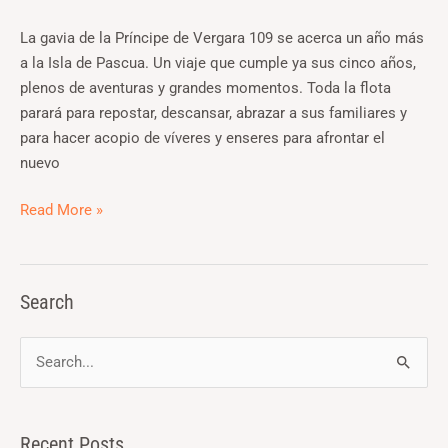
Noviembre
La gavia de la Príncipe de Vergara 109 se acerca un año más
a la Isla de Pascua. Un viaje que cumple ya sus cinco años,
plenos de aventuras y grandes momentos. Toda la flota
parará para repostar, descansar, abrazar a sus familiares y
para hacer acopio de víveres y enseres para afrontar el
nuevo
Read More »
Search
S
e
a
Recent Posts