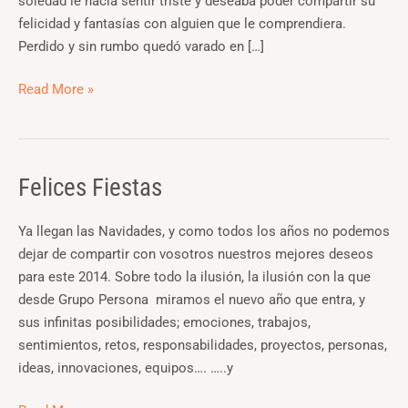
soledad le hacía sentir triste y deseaba poder compartir su
felicidad y fantasías con alguien que le comprendiera.
Perdido y sin rumbo quedó varado en […]
Read More »
Felices Fiestas
Felices
Fiestas
Ya llegan las Navidades, y como todos los años no podemos
dejar de compartir con vosotros nuestros mejores deseos
para este 2014. Sobre todo la ilusión, la ilusión con la que
desde Grupo Persona miramos el nuevo año que entra, y
sus infinitas posibilidades; emociones, trabajos,
sentimientos, retos, responsabilidades, proyectos, personas,
ideas, innovaciones, equipos…. …..y