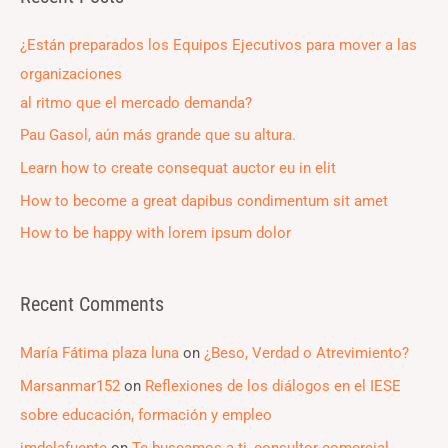
r
c
¿Están preparados los Equipos Ejecutivos para mover a las
h
organizaciones
f
al ritmo que el mercado demanda?
o
Pau Gasol, aún más grande que su altura.
r
Learn how to create consequat auctor eu in elit
:
How to become a great dapibus condimentum sit amet
How to be happy with lorem ipsum dolor
Recent Comments
María Fátima plaza luna
on
¿Beso, Verdad o Atrevimiento?
Marsanmar152
on
Reflexiones de los diálogos en el IESE
sobre educación, formación y empleo
jmdelafuente
on
Te buscamos a ti, consultor comercial