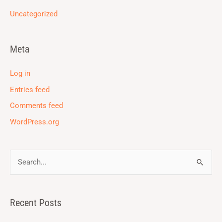
Uncategorized
Meta
Log in
Entries feed
Comments feed
WordPress.org
S
e
a
Recent Posts
r
c