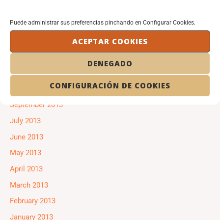
April 2014
Puede administrar sus preferencias pinchando en Configurar Cookies.
February 2014
January 2014
ACEPTAR COOKIES
December 2013
DENEGADO
November 2013
CONFIGURACIÓN DE COOKIES
October 2013
September 2013
July 2013
June 2013
May 2013
April 2013
March 2013
February 2013
January 2013