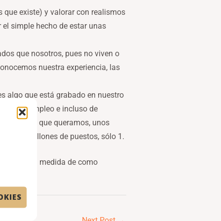
s que existe) y valorar con realismos
r el simple hecho de estar unas
ados que nosotros, pues no viven o
onocemos nuestra experiencia, las
es algo que está grabado en nuestro
as de desempleo e incluso de
 o lanzar lo que queramos, unos
amos 4 millones de puestos, sólo 1.
 nos dará la medida de como
OKIES
Next Post
→