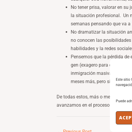
No tener prisa, valorar en su
la situación profesional. Un 
semanas pensando que va a 
No dramatizar la situación an
no conocen las posibilidade
habilidades y la redes socia
Pensemos que la pérdida de e
gen (exagero para que se ent
inmigración masiva. La situa
Este sitio
meses más, pero siempre se c
navegación
De todas estos, más o menos reflex
Puede adm
avanzamos en el proceso de descom
ACEP
←
Previous Post