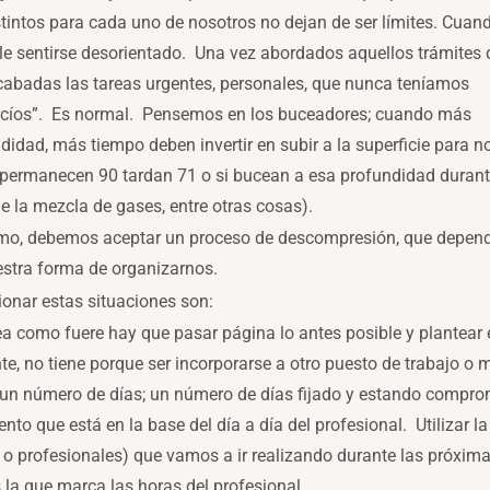
stintos para cada uno de nosotros no dejan de ser límites. Cuan
ble sentirse desorientado. Una vez abordados aquellos trámites
acabadas las tareas urgentes, personales, que nunca teníamos
vacíos”. Es normal. Pensemos en los buceadores; cuando más
dad, más tiempo deben invertir en subir a la superficie para no 
i permanecen 90 tardan 71 o si bucean a esa profundidad durant
de la mezcla de gases, entre otras cosas).
ismo, debemos aceptar un proceso de descompresión, que depe
estra forma de organizarnos.
onar estas situaciones son:
a como fuere hay que pasar página lo antes posible y plantear 
ente, no tiene porque ser incorporarse a otro puesto de trabajo
un número de días; un número de días fijado y estando comprom
mento que está en la base del día a día del profesional. Utilizar
s o profesionales) que vamos a ir realizando durante las próxi
s la que marca las horas del profesional.