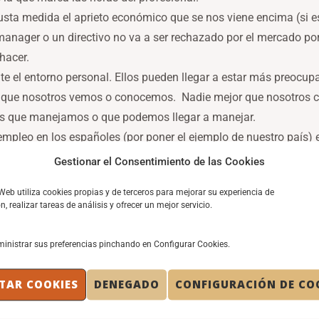
 justa medida el aprieto económico que se nos viene encima (si e
manager o un directivo no va a ser rechazado por el mercado po
hacer.
te el entorno personal. Ellos pueden llegar a estar más preocup
s que nosotros vemos o conocemos. Nadie mejor que nosotros c
les que manejamos o que podemos llegar a manejar.
mpleo en los españoles (por poner el ejemplo de nuestro país) 
ienda la idea) después de años, como los actuales, de altas tas
Gestionar el Consentimiento de las Cookies
ción concreta del mercado producirá de tardemos, en encontrar
 Web utiliza cookies propias y de terceros para mejorar su experiencia de
onsigue. La visión de la persona es micro no macro; no necesit
, realizar tareas de análisis y ofrecer un mejor servicio.
ivos, el elemento que menos utilizamos es la agenda. Es la que
inistrar sus preferencias pinchando en Configurar Cookies.
presión.
TAR COOKIES
DENEGADO
CONFIGURACIÓN DE CO