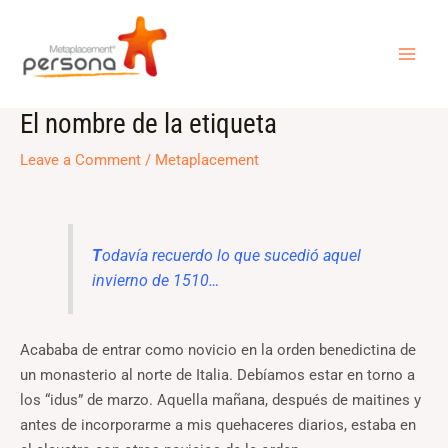
Skip
MAI
to
ME
content
El nombre de la etiqueta
Post
navigation
Leave a Comment
/
Metaplacement
T
odavía recuerdo lo que sucedió aquel
invierno de 1510…
Acababa de entrar como novicio en la orden benedictina de
un monasterio al norte de Italia. Debíamos estar en torno a
los “idus” de marzo. Aquella mañana, después de maitines y
antes de incorporarme a mis quehaceres diarios, estaba en