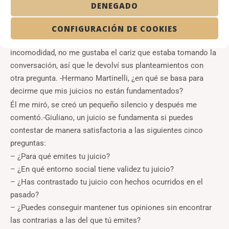
visible entre tus compañeros, sin necesidad de entrar en la
DENEGADO
crítica fácil y basada en suposiciones no fundamentadas?-
continuó el “dean”.
CONFIGURACIÓN DE COOKIES
Aquellas últimas palabras me provocaron cierta
incomodidad, no me gustaba el cariz que estaba tomando la
conversación, así que le devolví sus planteamientos con
otra pregunta. -Hermano Martinelli, ¿en qué se basa para
decirme que mis juicios no están fundamentados?
Él me miró, se creó un pequeño silencio y después me
comentó.-Giuliano, un juicio se fundamenta si puedes
contestar de manera satisfactoria a las siguientes cinco
preguntas:
– ¿Para qué emites tu juicio?
– ¿En qué entorno social tiene validez tu juicio?
– ¿Has contrastado tu juicio con hechos ocurridos en el
pasado?
– ¿Puedes conseguir mantener tus opiniones sin encontrar
las contrarias a las del que tú emites?