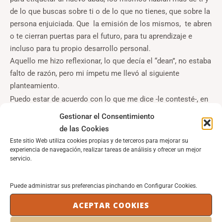
de lo que buscas sobre ti o de lo que no tienes, que sobre la
persona enjuiciada. Que la emisión de los mismos, te abren
o te cierran puertas para el futuro, para tu aprendizaje e
incluso para tu propio desarrollo personal.
Aquello me hizo reflexionar, lo que decía el “dean”, no estaba
falto de razón, pero mi ímpetu me llevó al siguiente
planteamiento.
Puedo estar de acuerdo con lo que me dice -le contesté-, en
cualquier caso, lo ocurrido no es tan grave. Lo que yo
Gestionar el Consentimiento
buscaba, era iniciar una conversación con mis compañeros
de las Cookies
para poder entablar relación con ellos.
Este sitio Web utiliza cookies propias y de terceros para mejorar su
Me parece bien que lo que busques es adquirir visibilidad y
experiencia de navegación, realizar tareas de análisis y ofrecer un mejor
servicio.
presencia entre tus compañeros, pero de la manera que lo
estás haciendo, partiendo de la creencia de que tu opinión
es un hecho objetivo, quizá, y repito solo quizá, no sea la
Puede administrar sus preferencias pinchando en Configurar Cookies.
más afortunada.
ACEPTAR COOKIES
¿Has pensado si hay otra manera para poder hacerte más