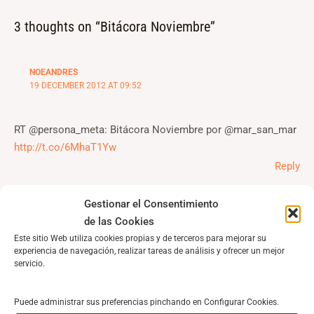
3 thoughts on “Bitácora Noviembre”
NOEANDRES
19 DECEMBER 2012 AT 09:52
RT @persona_meta: Bitácora Noviembre por @mar_san_mar
http://t.co/6MhaT1Yw
Reply
Gestionar el Consentimiento
ARSOUTPLACEMENT
19 DECEMBER 2012 AT 09:53
de las Cookies
Este sitio Web utiliza cookies propias y de terceros para mejorar su
experiencia de navegación, realizar tareas de análisis y ofrecer un mejor
RT @persona_meta: Bitácora Noviembre por @mar_san_mar
servicio.
http://t.co/6MhaT1Yw
Reply
Puede administrar sus preferencias pinchando en Configurar Cookies.