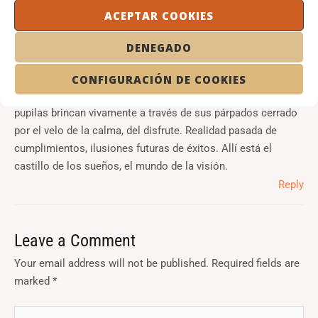
ACEPTAR COOKIES
JAVIER MARTÍNDELAFUENTE
21 DECEMBER 2012 AT 20:11
DENEGADO
“Descansan y sueñan” con placidez en sus rostros. La
CONFIGURACIÓN DE COOKIES
serenidad de saber que el objetivo está cumplido. Las
pupilas brincan vivamente a través de sus párpados cerrado
por el velo de la calma, del disfrute. Realidad pasada de
cumplimientos, ilusiones futuras de éxitos. Allí está el
castillo de los sueños, el mundo de la visión.
Reply
Leave a Comment
Your email address will not be published.
Required fields are
marked
*
Type