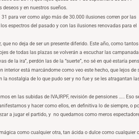
s deseos y en nuestros sueños.
 31 para ver como algo más de 30.000 ilusiones corren por las
r los espectros del pasado y con las ilusiones renovadas para el
 que no deja de ser un presente diferido. Este año, como tantos
relojes de todas las plazas se volverán a escuchar las campanada
s de la ira”, perdón las de la “suerte”, no sé en qué estaría pen
ón interior está marcándome como veo este hecho, que lejos de s
la nostalgia de lo que pudo ser y no fue y se les atragantan la
os en las subidas de IVA,IRPF, revisión de pensiones ….. Eso se 
nifestarnos y hacer como ellos, en definitiva lo de siempre, o 
ezar a jugar el partido, y no quedarnos como meros espectadore
 mágica como cualquier otra, tan ácida o dulce como cualquier o