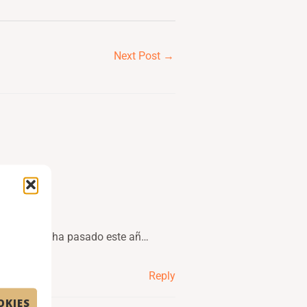
Next Post
→
a ver qué ha pasado este añ…
Reply
OKIES