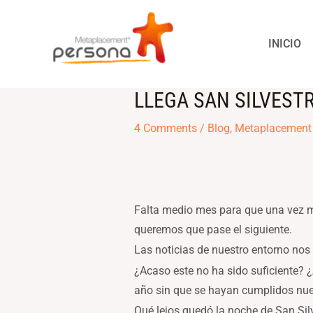
Skip
to
INICIO
content
LLEGA SAN SILVEST
Post
navigation
4 Comments
/
Blog
,
Metaplacement
Falta medio mes para que una vez 
queremos que pase el siguiente.
Las noticias de nuestro entorno nos
¿Acaso este no ha sido suficiente? 
año sin que se hayan cumplidos nu
Qué lejos quedó la noche de San Sil