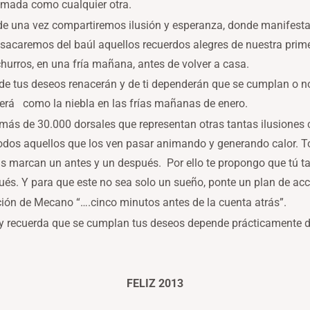
nimada como cualquier otra.
nde una vez compartiremos ilusión y esperanza, donde manifes
 sacaremos del baúl aquellos recuerdos alegres de nuestra prim
urros, en una fría mañana, antes de volver a casa.
de tus deseos renacerán y de ti dependerán que se cumplan o no.
rá como la niebla en las frías mañanas de enero.
 más de 30.000 dorsales que representan otras tantas ilusiones 
odos aquellos que los ven pasar animando y generando calor. T
odas marcan un antes y un después. Por ello te propongo que tú 
pués. Y para que este no sea solo un sueño, ponte un plan de ac
ión de Mecano “….cinco minutos antes de la cuenta atrás”.
y recuerda que se cumplan tus deseos depende prácticamente de
.
FELIZ 2013