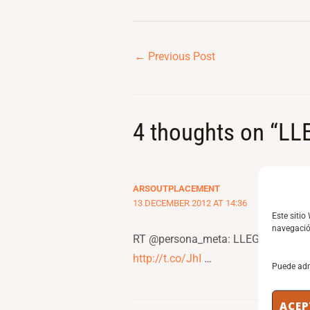
←
Previous Post
4 thoughts on “L
ARSOUTPLACEMENT
13 DECEMBER 2012 AT 14:36
Este sitio
navegación
RT @persona_meta: LLEGA SAN SILV
http://t.co/JhI
…
Puede adm
ACEP