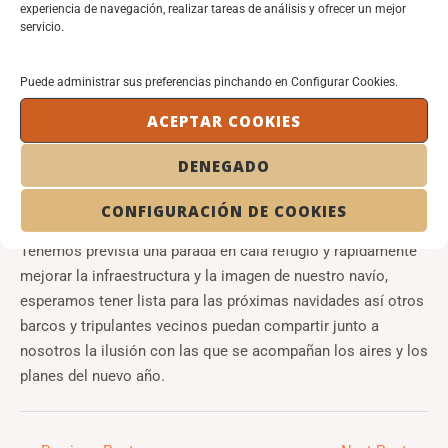
Noemí organizaron la manducatoria. Nos ha visitado un
experiencia de navegación, realizar tareas de análisis y ofrecer un mejor
Almirante de un buque farmacia, otro de un prestigioso
servicio.
buque especialista en transporte, 3 almirantes de
navegaciones tecnológicas, y un almirante de un buque
Puede administrar sus preferencias pinchando en Configurar Cookies.
relojero de bandera Suiza. Todos los invitados satisfechos
ACEPTAR COOKIES
con el agasajo nos han manifestado que esperan que se
repita y los deleite con otro de sus manjares. Tendrá que
DENEGADO
inspirarse nuestro oficial porque se comenta por la cubierta
que tendrá que aprender rápidamente un plato para otro
CONFIGURACIÓN DE COOKIES
banquete.
Tenemos prevista una parada en cala refugio y rápidamente
mejorar la infraestructura y la imagen de nuestro navío,
esperamos tener lista para las próximas navidades así otros
barcos y tripulantes vecinos puedan compartir junto a
nosotros la ilusión con las que se acompañan los aires y los
planes del nuevo año.