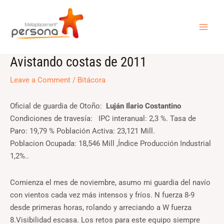
Skip
MAI
to
ME
content
Avistando costas de 2011
Post
navigation
Leave a Comment
/
Bitácora
Oficial de guardia de Otoño:
Luján Ilario Costantino
Condiciones de travesía: IPC interanual: 2,3 %. Tasa de
Paro: 19,79 % Población Activa: 23,121 Mill.
Poblacion Ocupada: 18,546 Mill ,Índice Producción Industrial
1,2%..
Comienza el mes de noviembre, asumo mi guardia del navío
con vientos cada vez más intensos y fríos. N fuerza 8-9
desde primeras horas, rolando y arreciando a W fuerza
8.Visibilidad escasa. Los retos para este equipo siempre