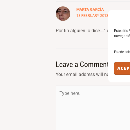
MARTA GARCÍA
13 FEBRUARY 2013 AT 00:24
Por fin alguien lo dice….” estar al ser
Este sitio
navegación
Puede adm
Leave a Comment
ACEP
Your email address will not be publi
Type
here..