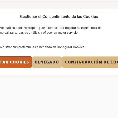
Gestionar el Consentimiento de las Cookies
vicio del equipo”.
 Web utiliza cookies propias y de terceros para mejorar su experiencia de
, realizar tareas de análisis y ofrecer un mejor servicio.
inistrar sus preferencias pinchando en Configurar Cookies.
TAR COOKIES
DENEGADO
CONFIGURACIÓN DE CO
shed.
Required fields are marked
*