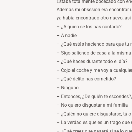
Estaba totalmente obcecado con enco
Además mi obsesión era encontrar u
ya había encontrado otro nuevo, así n
– ¿A quién se los has contado?
– A nadie
– ¿Qué estás haciendo para que tu m
– Sigo saliendo de casa a la misma 
– ¿Qué haces durante todo el día?
– Cojo el coche y me voy a cualquier 
– ¿Qué delito has cometido?
– Ninguno
– Entonces, ¿De quién te escondes?
– No quiero disgustar a mi familia
– ¿Quién no quiere disgustarse, tú o
– La verdad es que es un trago que 
– ¿Qué crees que pasará si se lo cue