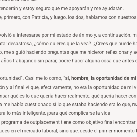
entenderán y estoy seguro que me apoyarán y me ayudarán.
, primero, con Patricia, y luego, los dos, hablamos con nuestros
 volvió a interesarse por mi estado de ánimo y, a continuación,
ata: desastrosa, ¿cómo quieres que la vea?. ¿Crees que puede ha
o, me siguió haciendo preguntas que me hicieron reflexionar y a
os trabajando sin parar, podré hacer alguna cosa que antes el
ortunidad”. Casi me lo como, “
sí, hombre, la oportunidad de mi
n y al final vi que, efectivamente, no era la oportunidad de mi 
ensar qué es lo que quería hacer realmente, qué quería hacer co
 me había cuestionado si lo que estaba haciendo era lo que, re
era lo más inteligente, ¡para qué complicarse la vida!
programa de outplacement tiene como objetivo final encontrar 
ades en el mercado laboral, sino que, desde el primer momento