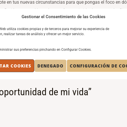
te en tus nuevas circunstancias para que pongas el foco en dó
 reflexión me ayudó mucho a enfocar mi vida de otro modo. Sig
Gestionar el Consentimiento de las Cookies
lo que hago porque me gusta, por eso pongo pasión en ello.
 Web utiliza cookies propias y de terceros para mejorar su experiencia de
, realizar tareas de análisis y ofrecer un mejor servicio.
inistrar sus preferencias pinchando en Configurar Cookies.
TAR COOKIES
DENEGADO
CONFIGURACIÓN DE CO
oportunidad de mi vida”