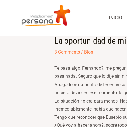
Skip
to
INICIO
content
La oportunidad de mi
Post
navigation
3 Comments
/
Blog
Te pasa algo, Fernando?, me pregun
pasa nada. Seguro que lo dije sin n
Apagado no, a punto de tener un cor
hubiera dicho, en ese momento, lo q
La situación no era para menos. Hac
irremediablemente, había que hacer u
Tengo que reconocer que Eusebio su
¿Qué voy a hacer ahora?, sobre todo