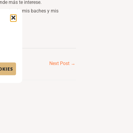
nde más te interese.
o teniendo mis baches y mis
Next Post
→
OKIES