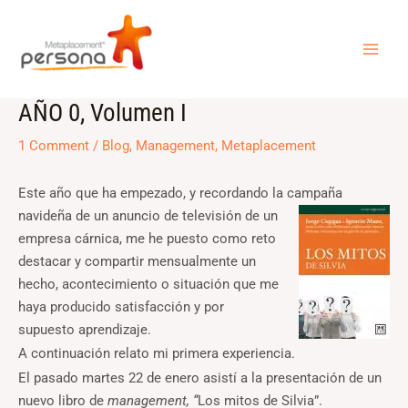
Skip
MAI
to
ME
content
AÑO 0, Volumen I
Post
navigation
1 Comment
/
Blog
,
Management
,
Metaplacement
Este año que ha empezado, y recordando la campaña
navideña de un anuncio
de televisión de un
empresa cárnica, me he puesto como reto
destacar y compartir mensualmente un
hecho, acontecimiento o situación que me
haya producido satisfacción y por
supuesto aprendizaje.
A continuación relato mi primera experiencia.
El pasado martes 22 de enero asistí a la presentación de un
nuevo libro de
management, “
Los mitos de Silvia”.