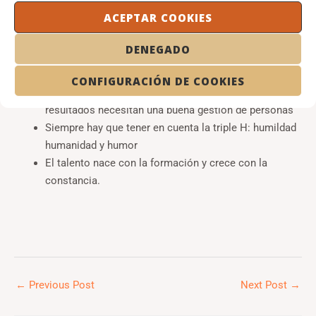
práctica, tíralo, no vale para nada y confunde
ACEPTAR COOKIES
Algunos grandes retos para: dominar el negocio para
apoyarlo, desplegar la estrategia y añadir ciencia,
DENEGADO
Prioridades en RH según BCG: gestión del talento,
calidad directiva y medir el rendimiento
CONFIGURACIÓN DE COOKIES
Una empresa es una realidad económica, pero los
resultados necesitan una buena gestión de personas
Siempre hay que tener en cuenta la triple H: humildad
humanidad y humor
El talento nace con la formación y crece con la
constancia.
←
Previous Post
Next Post
→