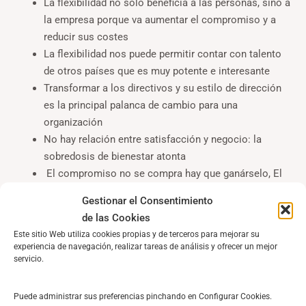
La flexibilidad no sólo beneficia a las personas, sino a
la empresa porque va aumentar el compromiso y a
reducir sus costes
La flexibilidad nos puede permitir contar con talento
de otros países que es muy potente e interesante
Transformar a los directivos y su estilo de dirección
es la principal palanca de cambio para una
organización
No hay relación entre satisfacción y negocio: la
sobredosis de bienestar atonta
El compromiso no se compra hay que ganárselo, El
bienestar no es igual que compromiso.
Gestionar el Consentimiento
Si quieres generar compromiso confía en tu gente
de las Cookies
Sin valores no hay empresa, Cuanto hablamos de los
Este sitio Web utiliza cookies propias y de terceros para mejorar su
valores y qué poco los practicamos
experiencia de navegación, realizar tareas de análisis y ofrecer un mejor
Los valores que no se practican no son valores….
servicio.
El ejemplo ya no es suficiente, hay que ser ejemplar.
Si el código de conducta de tu empresa no se
Puede administrar sus preferencias pinchando en Configurar Cookies.