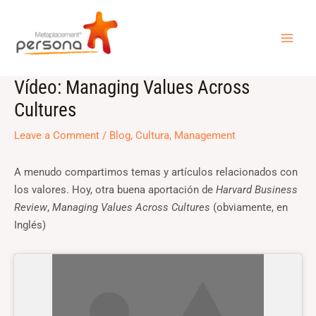
Skip
MAI
to
ME
content
Vídeo: Managing Values Across
Post
navigation
Cultures
Leave a Comment
/
Blog
,
Cultura
,
Management
A menudo compartimos temas y artículos relacionados con
los valores. Hoy, otra buena aportación de
Harvard Business
Review
,
Managing Values Across Cultures
(obviamente, en
Inglés)