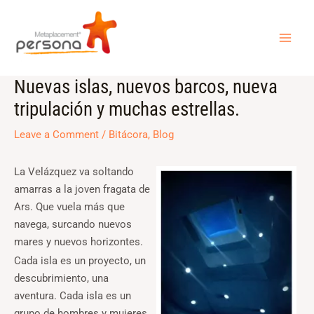
Skip
MAI
to
ME
content
Nuevas islas, nuevos barcos, nueva
Post
navigation
tripulación y muchas estrellas.
Leave a Comment
/
Bitácora
,
Blog
La Velázquez va soltando
amarras a la joven fragata de
Ars. Que vuela más que
navega, surcando nuevos
mares y nuevos horizontes.
Cada isla es un proyecto, un
descubrimiento, una
aventura. Cada isla es un
grupo de hombres y mujeres