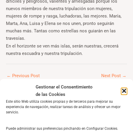
difíciles y peligrosos, valientes y arriesgadas porque los
nuevos miembros de nuestra tripulación son mujeres,
mujeres de rompe y rasga, luchadoras, las mejores. María,
Marta, Ana, Luisa y Elena se nos unen, pronto seguirán
muchas más. Tantas como estrellas nos guiarán en las
travesías.
En el horizonte se ven más islas, serán nuestras, crecerá
nuestra escuadra y nuestra tripulación.
←
Previous Post
Next Post
→
Gestionar el Consentimiento
de las Cookies
Leave a Comment
Este sitio Web utiliza cookies propias y de terceros para mejorar su
experiencia de navegación, realizar tareas de análisis y ofrecer un mejor
Your email address will not be published.
Required fields are
servicio.
marked
*
Puede administrar sus preferencias pinchando en Configurar Cookies.
Type