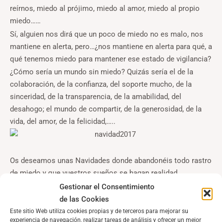
reírnos, miedo al prójimo, miedo al amor, miedo al propio
miedo……
Sí, alguien nos dirá que un poco de miedo no es malo, nos
mantiene en alerta, pero…¿nos mantiene en alerta para qué, a
qué tenemos miedo para mantener ese estado de vigilancia?
¿Cómo sería un mundo sin miedo? Quizás sería el de la
colaboración, de la confianza, del soporte mucho, de la
sinceridad, de la transparencia, de la amabilidad, del
desahogo; el mundo de compartir, de la generosidad, de la
vida, del amor, de la felicidad,…..
Os deseamos unas Navidades donde abandonéis todo rastro
de miedo y que vuestros sueños se hagan realidad.
Gestionar el Consentimiento
de las Cookies
←
Previous Post
Next Post
→
Este sitio Web utiliza cookies propias y de terceros para mejorar su
experiencia de navegación, realizar tareas de análisis y ofrecer un mejor