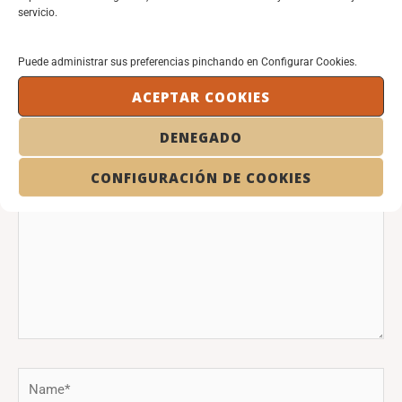
servicio.
Leave a Comment
Puede administrar sus preferencias pinchando en Configurar Cookies.
Your email address will not be published.
Required fields are
ACEPTAR COOKIES
marked
*
DENEGADO
Type
here..
CONFIGURACIÓN DE COOKIES
Name*