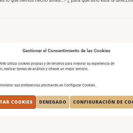
es lo que hemos hecho antes…? ¿ pará qué sino está la direcc
on Facebook.
Gestionar el Consentimiento de las Cookies
 Web utiliza cookies propias y de terceros para mejorar su experiencia de
, realizar tareas de análisis y ofrecer un mejor servicio.
inistrar sus preferencias pinchando en Configurar Cookies.
TAR COOKIES
DENEGADO
CONFIGURACIÓN DE CO