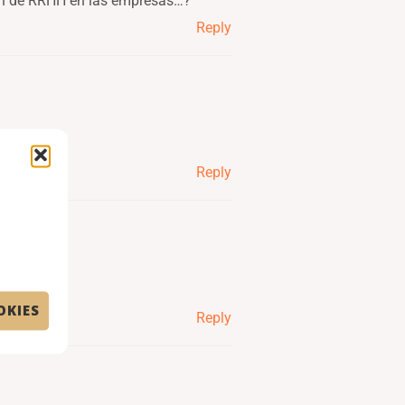
ión de RRHH en las empresas…?
Reply
Reply
OKIES
Reply