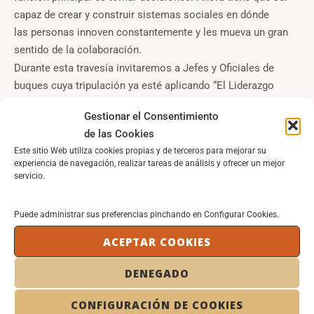
capaz de crear y construir sistemas sociales en dónde
las personas innoven constantemente y les mueva un gran
sentido de la colaboración.
Durante esta travesía invitaremos a Jefes y Oficiales de
buques cuya tripulación ya esté aplicando “El Liderazgo
Abierto ó 2.0”. Podremos apreciar realmente cual está
Gestionar el Consentimiento
siendo su experiencia e identificar las competencias que
de las Cookies
deben confluir en el Oficial-Líder 2.0.
Este sitio Web utiliza cookies propias y de terceros para mejorar su
Para el otoño, ambos buques, el Buque-Escuela IESE y el
experiencia de navegación, realizar tareas de análisis y ofrecer un mejor
“Velazquez,126”, tocaremos puerto para presentar el Estudio
servicio.
con las conclusiones del proceso de investigación.
Siguen los nubarrones y el tiempo amenaza galerna pero, a
Puede administrar sus preferencias pinchando en Configurar Cookies.
pesar de todo, “el Velazquez 126”sigue surcando mares y la
ACEPTAR COOKIES
tripulación permanece con la moral muy alta y gran
confianza en el futuro.
DENEGADO
CONFIGURACIÓN DE COOKIES