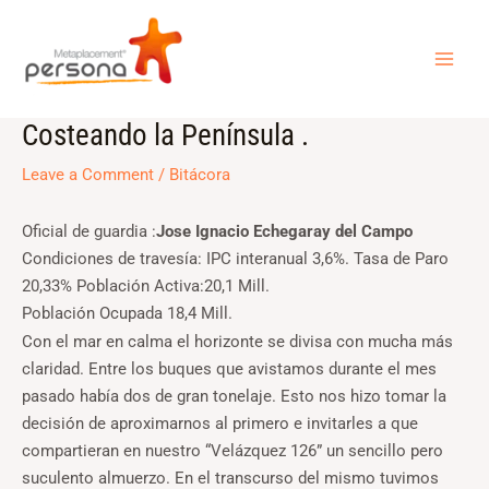
Skip
MAI
to
ME
content
Costeando la Península .
Post
navigation
Leave a Comment
/
Bitácora
Oficial de guardia :
Jose Ignacio Echegaray del Campo
Condiciones de travesía: IPC interanual 3,6%. Tasa de Paro
20,33% Población Activa:20,1 Mill.
Población Ocupada 18,4 Mill.
Con el mar en calma el horizonte se divisa con mucha más
claridad. Entre los buques que avistamos durante el mes
pasado había dos de gran tonelaje. Esto nos hizo tomar la
decisión de aproximarnos al primero e invitarles a que
compartieran en nuestro “Velázquez 126” un sencillo pero
suculento almuerzo. En el transcurso del mismo tuvimos