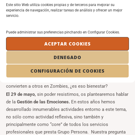
El 11 de mayo,
os propondremos tomar un buen café
Este sitio Web utiliza cookies propias y de terceros para mejorar su
experiencia de navegación, realizar tareas de análisis y ofrecer un mejor
alrededor de algo que hemos vivido en carne propia y que lo
servicio.
denominamos el Síndrome Zombie, que no es más que lo
que ahora se llama
Atención Plena.
Hay momentos en la
Puede administrar sus preferencias pinchando en Configurar Cookies.
vida organizacional, bajo cualquier tipo de situación, en que
los acontecimientos nos superan, dejamos de dirigirlos y
ACEPTAR COOKIES
estos nos dirigen a nosotros. Incluso es tan fuerte la
corriente que nos arrastra y no nos damos cuenta. ¿Dónde
DENEGADO
pongo el foco? ¿Cómo me observo? ¿Cómo me apoyo en el
CONFIGURACIÓN DE COOKIES
resto del equipo? Los Zombies persiguen su objetivo y
mueren en el intento, ¿es eso bienestar? Los Zombies
convierten a otros en Zombies, ¿es eso bienestar?
El 29 de mayo,
sin poder resistirnos, os plantearemos hablar
de la
Gestión de las Emociones.
En estos años hemos
desarrollado innumerables actividades entorno a este tema,
no sólo como actividad reflexiva, sino también y
principalmente como “core” de todos los servicios
profesionales que presta Grupo Persona. Nuestra pregunta