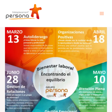
Skip
MAI
to
ME
content
Post
navigation