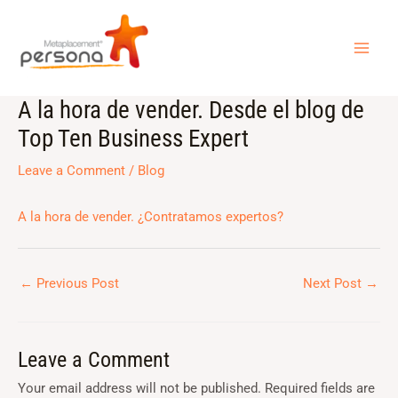
Skip
MAI
to
ME
content
A la hora de vender. Desde el blog de
Post
navigation
Top Ten Business Expert
Leave a Comment
/
Blog
A la hora de vender. ¿Contratamos expertos?
←
Previous Post
Next Post
→
Leave a Comment
Your email address will not be published.
Required fields are